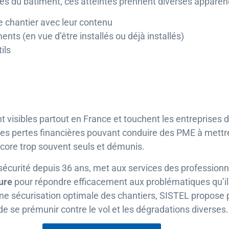
ises du bâtiment, ces atteintes prennent diverses apparen
e chantier avec leur contenu
nts (en vue d’être installés ou déjà installés)
ils
isibles partout en France et touchent les entreprises de
des pertes financières pouvant conduire des PME à mettre
ncore trop souvent seuls et démunis.
 sécurité depuis 36 ans, met aux services des profession
ure
pour répondre efficacement aux problématiques qu’ils
 une sécurisation optimale des chantiers, SISTEL propose p
e se prémunir contre le vol et les dégradations diverses.