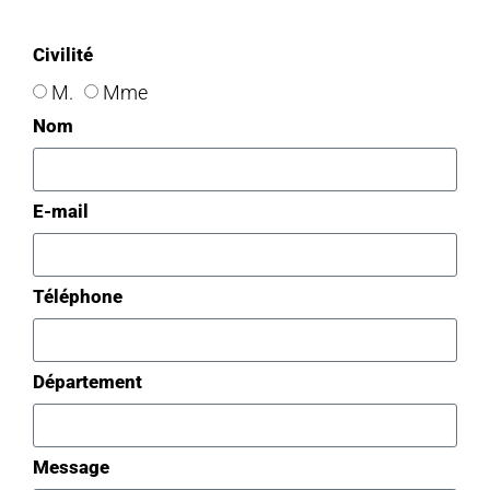
Civilité
M.
Mme
Nom
E-mail
Téléphone
Département
Message