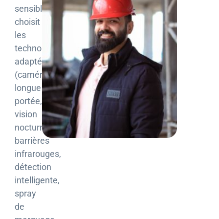
sensibles,
choisit
les
technologies
adaptées
(caméras
longue
portée,
vision
nocturne,
barrières
infrarouges,
détection
intelligente,
spray
de