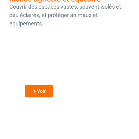
Couvrir des espaces vastes, souvent isolés et
peu éclairés, et protéger animaux et
équipements.
Élevages
Surveillance des bâtiments, du cheptel et
des accès en zone isolée.
Voir