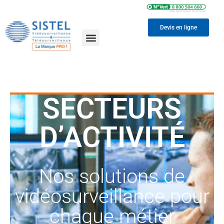
Devis en ligne
SECTEURS
D’ACTIVITÉ
Nos solutions de
vidéosurveillance pour
chaque métier