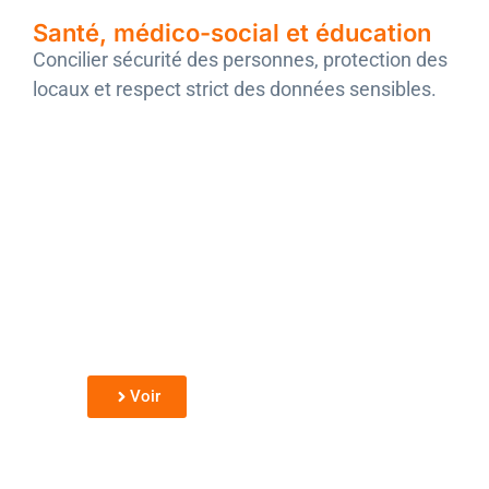
Santé, médico-social et éducation
Concilier sécurité des personnes, protection des
locaux et respect strict des données sensibles.
Crèches, Écoles &
Universités
Sécurisation des accès et des abords
dans le respect des règles propres aux
établissements accueillant des mineurs.
Voir