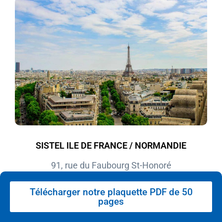
SISTEL ILE DE FRANCE / NORMANDIE
91, rue du Faubourg St-Honoré
75008 PARIS
Télécharger notre plaquette PDF de 50
pages
Tél. +33 (0)1 44 71 36 37
Tél. +33 (0)1 42 66 15 60